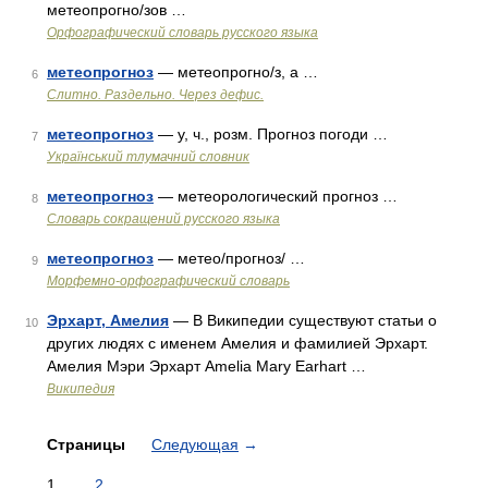
метеопрогно/зов …
Орфографический словарь русского языка
метеопрогноз
— метеопрогно/з, а …
6
Слитно. Раздельно. Через дефис.
метеопрогноз
— у, ч., розм. Прогноз погоди …
7
Український тлумачний словник
метеопрогноз
— метеорологический прогноз …
8
Словарь сокращений русского языка
метеопрогноз
— метео/прогноз/ …
9
Морфемно-орфографический словарь
Эрхарт, Амелия
— В Википедии существуют статьи о
10
других людях с именем Амелия и фамилией Эрхарт.
Амелия Мэри Эрхарт Amelia Mary Earhart …
Википедия
Страницы
Следующая
→
1
2