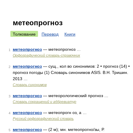
метеопрогноз
Толкование
Перевод
Книги
метеопрогноз
— метеопрогноз …
1
Орфографический словарь-справочник
метеопрогноз
— сущ., кол во синонимов: 2 • прогноз (14) •
2
прогноз погоды (1) Словарь синонимов ASIS. В.Н. Тришин.
2013 …
Словарь синонимов
метеопрогноз
— метеорологический прогноз …
3
Словарь сокращений и аббревиатур
метеопрогноз
— метеопрогн оз, а …
4
Русский орфографический словарь
метеопрогноз
— (2 м); мн. метеопрогно/зы, Р.
5